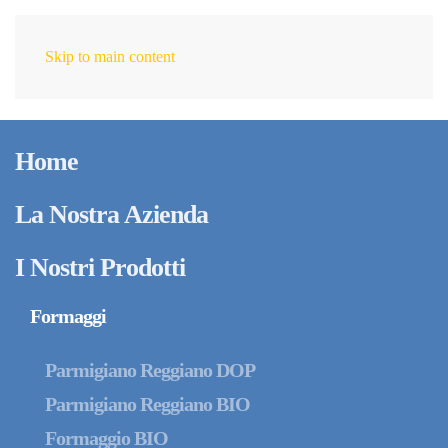
Skip to main content
IT
Aprile 14, 2025
Trasporto e Logistica
Home
dei Formaggi: Sfide e
Soluzioni per la
La Nostra Azienda
Distribuzione
I Nostri Prodotti
Nazionale e
Formaggi
Internazionale
Parmigiano Reggiano DOP
Parmigiano Reggiano BIO
Formaggio BIO