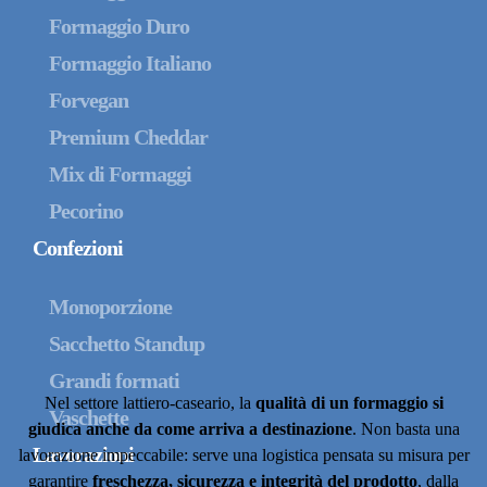
Formaggio Duro
Formaggio Italiano
Forvegan
Premium Cheddar
Mix di Formaggi
Pecorino
Confezioni
Monoporzione
Sacchetto Standup
Grandi formati
Nel settore lattiero-caseario, la
qualità di un formaggio si
Vaschette
giudica anche da come arriva a destinazione
. Non basta una
Lavorazioni
lavorazione impeccabile: serve una logistica pensata su misura per
garantire
freschezza, sicurezza e integrità del prodotto
, dalla