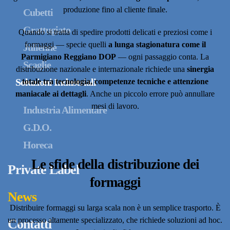
produzione fino al cliente finale.
Cubetti
Grattugiato
Quando si tratta di spedire prodotti delicati e preziosi come i
formaggi — specie quelli
a lunga stagionatura come il
Julienne
Parmigiano Reggiano DOP
— ogni passaggio conta. La
Scaglie
distribuzione nazionale e internazionale richiede una
sinergia
Soluzioni Industriali
totale tra tecnologia, competenze tecniche e attenzione
maniacale ai dettagli
. Anche un piccolo errore può annullare
mesi di lavoro.
Industria Alimentare
G.D.O.
Horeca
Le sfide della distribuzione dei
Private Label
formaggi
News
Distribuire formaggi su larga scala non è un semplice trasporto. È
un processo altamente specializzato, che richiede soluzioni ad hoc.
Contatti