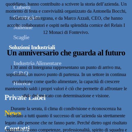
quotidiano, hanno contribuito a scrivere la storia dell’azienda. Un
Cubetti
momento di festa e convivialità organizzato da Antonella Bocchi,
Grattugiato
fondatrice di Intergrana, e da Marco Azzali, CEO, che hanno
accolto collaboratori e ospiti nella splendida cornice del Relais I
Julienne
12 Monaci di Fontevivo.
Scaglie
Soluzioni Industriali
Un anniversario che guarda al futuro
Industria Alimentare
I 30 anni di Intergrana rappresentano un punto di arrivo ma,
G.D.O.
soprattutto, un nuovo punto di partenza. In un settore in continua
evoluzione come quello alimentare, la capacità di crescere
Horeca
mantenendo saldi i propri valori è ciò che permette di affrontare le
sfide del mercato con determinazione e visione.
Private Label
Durante la serata, il clima di condivisione e riconoscenza ha
News
ricordato a tutti quanto il successo di un’azienda sia strettamente
legato alle persone che ne fanno parte. Perché dietro ogni risultato
Contatti
raggiunto ci sono competenze, professionalità, spirito di squadra e