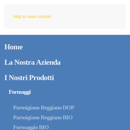
Skip to main content
IT
Giugno 15, 2026
Intergrana celebra 30
Home
anni di attività: una
storia di persone,
La Nostra Azienda
crescita e nuovi
I Nostri Prodotti
traguardi
Formaggi
Parmigiano Reggiano DOP
Parmigiano Reggiano BIO
Formaggio BIO