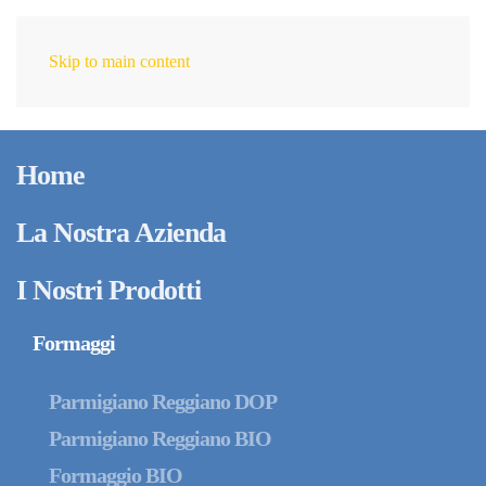
Skip to main content
IT
Maggio 14, 2026
Parmigiano Reggiano
Home
senza lattosio: perché è
naturalmente adatto
La Nostra Azienda
anche agli intolleranti
I Nostri Prodotti
Formaggi
Parmigiano Reggiano DOP
Parmigiano Reggiano BIO
Formaggio BIO