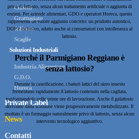
privo di lattosio, senza alcun trattamento artificiale o aggiunta di
Cubetti
enzimi. Per aziende alimentari, GDO e operatori Horeca, questo
Grattugiato
rappresenta un valore aggiunto concreto: un prodotto autentico,
Julienne
DOP e inclusivo, adatto anche ai consumatori con intolleranza al
lattosio.
Scaglie
Soluzioni Industriali
Perché il Parmigiano Reggiano è
Industria Alimentare
senza lattosio?
G.D.O.
Durante la caseificazione, i batteri lattici del siero innesto
Horeca
fermentano rapidamente il lattosio contenuto nella cagliata,
trasformandolo nelle prime ore di lavorazione. Anche il galattosio
Private Label
derivante dalla scissione viene progressivamente metabolizzato. Il
risultato è un formaggio naturalmente privo di lattosio, senza alcun
News
intervento tecnologico aggiuntivo.
Contatti