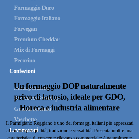
Formaggio Duro
Formaggio Italiano
Forvegan
Premium Cheddar
Mix di Formaggi
Pecorino
Confezioni
Un formaggio DOP naturalmente
Monoporzione
privo di lattosio, ideale per GDO,
Sacchetto Standup
Horeca e industria alimentare
Grandi formati
Vaschette
Il Parmigiano Reggiano è uno dei formaggi italiani più apprezzati
Lavorazioni
al mondo per qualità, tradizione e versatilità. Presenta inoltre una
caratteristica di crescente rilevanza commerciale: è naturalmente