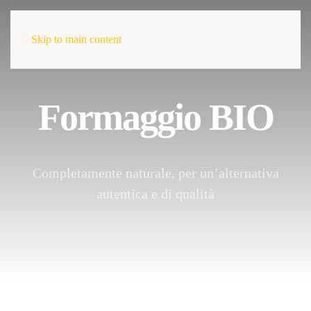
Skip to main content
IT
Formaggio BIO
Home
La Nostra Azienda
Completamente naturale, per un’alternativa
I Nostri Prodotti
autentica e di qualità
Formaggi
Parmigiano Reggiano DOP
Parmigiano Reggiano BIO
Formaggio BIO