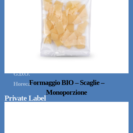
Cubetti
Grattugiato
Julienne
Scaglie
Soluzioni Industriali
Industria Alimentare
G.D.O.
Formaggio BIO – Scaglie –
Horeca
Monoporzione
Private Label
News
Contatti