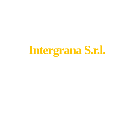
Intergrana S.r.l.
Specialisti nel confezionamento su misura.