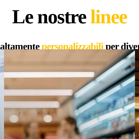
Le nostre
linee
 altamente
personalizzabili
per diver