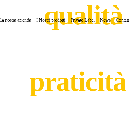
La
qualità
La nostra azienda
I Nostri prodotti
Private Label
News
Contatt
el formaggi
la
praticità
a monoporz