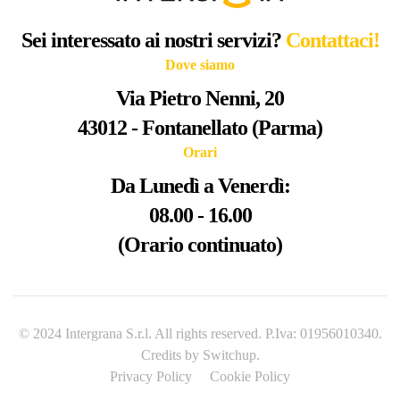
Sei interessato ai nostri servizi?
Contattaci!
Dove siamo
Via Pietro Nenni, 20
43012 - Fontanellato (Parma)
Orari
Da Lunedì a Venerdì:
08.00 - 16.00
(Orario continuato)
© 2024 Intergrana S.r.l. All rights reserved. P.Iva: 01956010340.
Credits by
Switchup
.
Privacy Policy
Cookie Policy