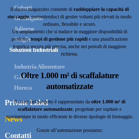
Cubetti
Il nuovo magazzino consente di
raddoppiare la capacità di
stoccaggio
, permettendoci di gestire volumi più elevati in modo
Grattugiato
ordinato, flessibile e sicuro.
Julienne
Un ampliamento che si traduce in maggiore disponibilità di
Scaglie
prodotto,
tempi di gestione più rapidi
e una pianificazione
logistica ancora più precisa, anche nei periodi di maggiore
Soluzioni Industriali
richiesta.
Industria Alimentare
Oltre 1.000 m² di scaffalature
G.D.O.
automatizzate
Horeca
Private Label
Il cuore del progetto è rappresentato da
oltre 1.000 m² di
scaffalature automatizzate
, progettate per ospitare e
movimentare in modo efficiente le diverse tipologie di formaggio.
News
Grazie all’automazione possiamo:
Contatti