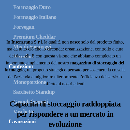
Formaggio Duro
Formaggio Italiano
Forvegan
Premium Cheddar
In
Intergrana S.r.l.
la qualità non nasce solo dal prodotto finito,
Mix di Formaggi
ma da tutto ciò che lo circonda: organizzazione, controllo e cura
Pecorino
dei dettagli. È con questa visione che abbiamo completato un
importante ampliamento del nostro
magazzino di stoccaggio del
Confezioni
formaggio
, un progetto strategico pensato per sostenere la crescita
dell’azienda e migliorare ulteriormente l’efficienza del servizio
Monoporzione
offerto ai nostri clienti.
Sacchetto Standup
Grandi formati
Capacità di stoccaggio raddoppiata
Vaschette
per rispondere a un mercato in
Lavorazioni
evoluzione