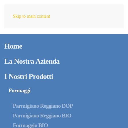
Skip to main content
IT
Gennaio 20, 2026
Intergrana cresce:
Home
ampliato il magazzino
di stoccaggio del
La Nostra Azienda
formaggio
I Nostri Prodotti
Formaggi
Parmigiano Reggiano DOP
Parmigiano Reggiano BIO
Formaggio BIO