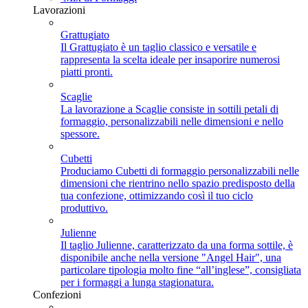
Lavorazioni
Grattugiato
Il Grattugiato è un taglio classico e versatile e
rappresenta la scelta ideale per insaporire numerosi
piatti pronti.
Scaglie
La lavorazione a Scaglie consiste in sottili petali di
formaggio, personalizzabili nelle dimensioni e nello
spessore.
Cubetti
Produciamo Cubetti di formaggio personalizzabili nelle
dimensioni che rientrino nello spazio predisposto della
tua confezione, ottimizzando così il tuo ciclo
produttivo.
Julienne
Il taglio Julienne, caratterizzato da una forma sottile, è
disponibile anche nella versione "Angel Hair", una
particolare tipologia molto fine “all’inglese”, consigliata
per i formaggi a lunga stagionatura.
Confezioni