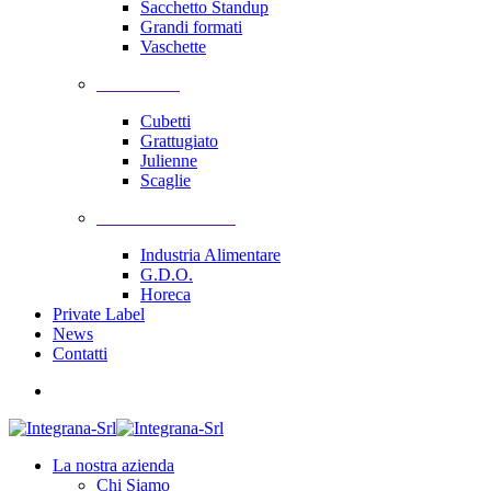
Sacchetto Standup
Grandi formati
Vaschette
Lavorazioni
Cubetti
Grattugiato
Julienne
Scaglie
Soluzioni Industriali
Industria Alimentare
G.D.O.
Horeca
Private Label
News
Contatti
La nostra azienda
Chi Siamo