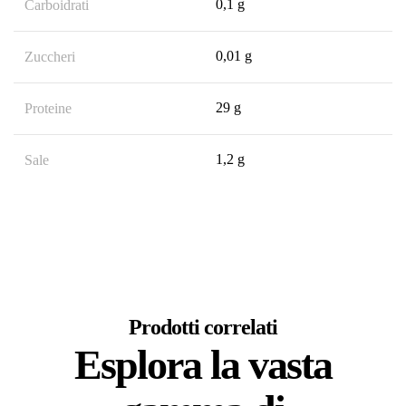
0,1 g
Carboidrati
0,01 g
Zuccheri
29 g
Proteine
1,2 g
Sale
Prodotti correlati
Esplora la vasta