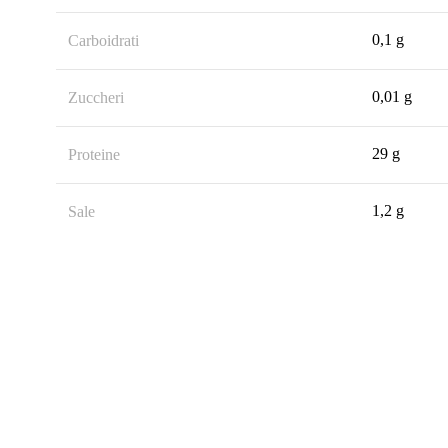
0,1 g
Carboidrati
0,01 g
Zuccheri
29 g
Proteine
1,2 g
Sale