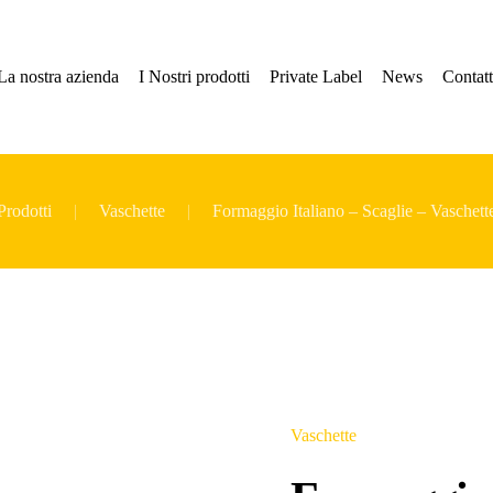
La nostra azienda
I Nostri prodotti
Private Label
News
Contatt
Prodotti
Vaschette
Formaggio Italiano – Scaglie – Vaschett
Vaschette