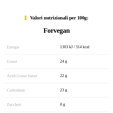
Valori nutrizionali per 100g:
Forvegan
1303 kJ / 314 kcal
Energia
24 g
Grassi
22 g
Acidi Grassi Saturi
23 g
Carboidrati
0 g
Zuccheri