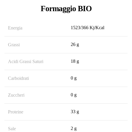
Formaggio BIO
1523/366 Kj/Kcal
Energia
26 g
Grassi
18 g
Acidi Grassi Saturi
0 g
Carboidrati
0 g
Zuccheri
33 g
Proteine
2 g
Sale