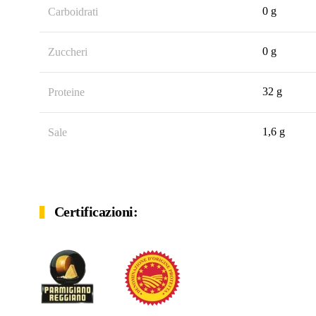
0 g
Carboidrati
0 g
Zuccheri
32 g
Proteine
1,6 g
Sale
Certificazioni: