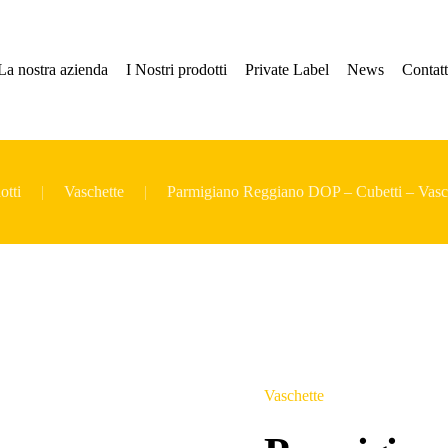
La nostra azienda
I Nostri prodotti
Private Label
News
Contatt
otti
Vaschette
Parmigiano Reggiano DOP – Cubetti – Vasc
Vaschette