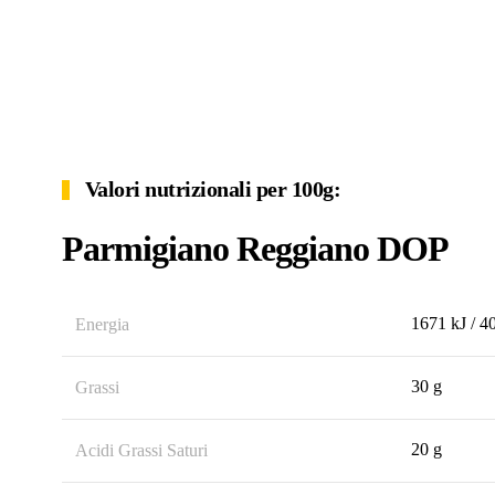
Valori nutrizionali per 100g:
Parmigiano Reggiano DOP
1671 kJ / 4
Energia
30 g
Grassi
20 g
Acidi Grassi Saturi