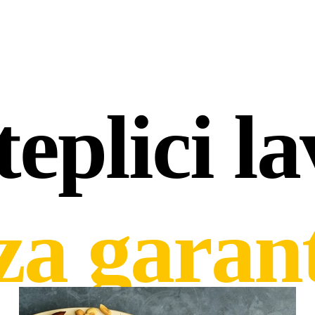
eplici la
za garan