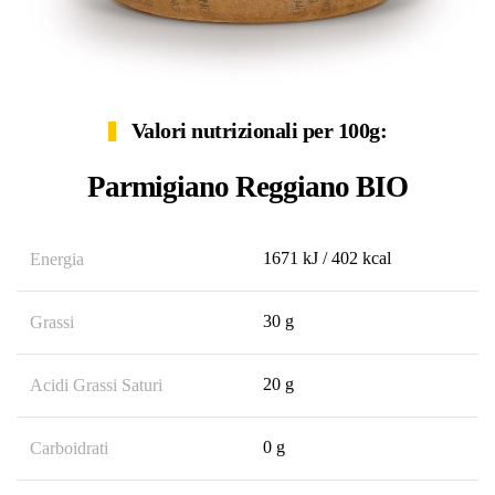
Valori nutrizionali per 100g:
Parmigiano Reggiano BIO
1671 kJ / 402 kcal
Energia
30 g
Grassi
20 g
Acidi Grassi Saturi
0 g
Carboidrati