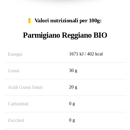
Valori nutrizionali per 100g:
Parmigiano Reggiano BIO
1671 kJ / 402 kcal
Energia
30 g
Grassi
20 g
Acidi Grassi Saturi
0 g
Carboidrati
0 g
Zuccheri