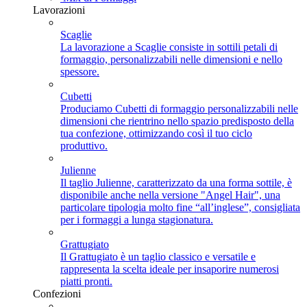
Lavorazioni
Scaglie
La lavorazione a Scaglie consiste in sottili petali di
formaggio, personalizzabili nelle dimensioni e nello
spessore.
Cubetti
Produciamo Cubetti di formaggio personalizzabili nelle
dimensioni che rientrino nello spazio predisposto della
tua confezione, ottimizzando così il tuo ciclo
produttivo.
Julienne
Il taglio Julienne, caratterizzato da una forma sottile, è
disponibile anche nella versione "Angel Hair", una
particolare tipologia molto fine “all’inglese”, consigliata
per i formaggi a lunga stagionatura.
Grattugiato
Il Grattugiato è un taglio classico e versatile e
rappresenta la scelta ideale per insaporire numerosi
piatti pronti.
Confezioni