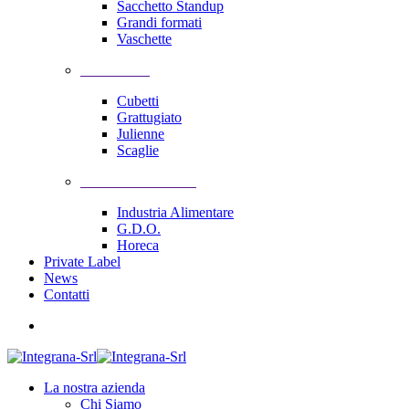
Sacchetto Standup
Grandi formati
Vaschette
Lavorazioni
Cubetti
Grattugiato
Julienne
Scaglie
Soluzioni Industriali
Industria Alimentare
G.D.O.
Horeca
Private Label
News
Contatti
La nostra azienda
Chi Siamo