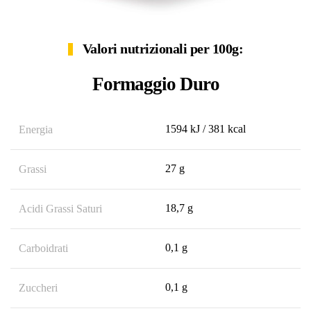
Valori nutrizionali per 100g:
Formaggio Duro
1594 kJ / 381 kcal
Energia
27 g
Grassi
18,7 g
Acidi Grassi Saturi
0,1 g
Carboidrati
0,1 g
Zuccheri